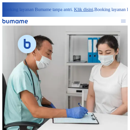
Booking layanan Bumame tanpa antri.
Klik disini
.
Booking layanan B