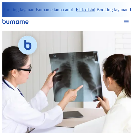
Booking layanan Bumame tanpa antri.
Klik disini
.
Booking layanan B