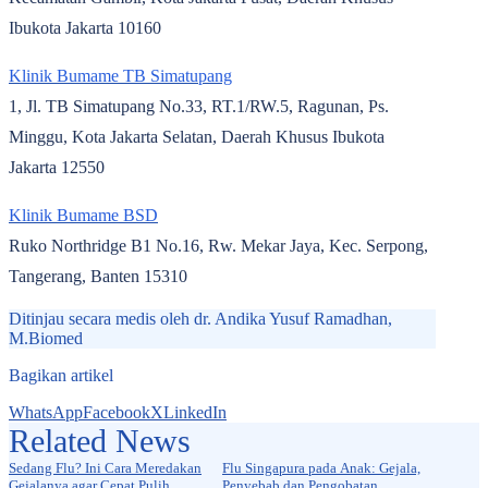
Ibukota Jakarta 10160
Klinik Bumame TB Simatupang
1, Jl. TB Simatupang No.33, RT.1/RW.5, Ragunan, Ps.
Minggu, Kota Jakarta Selatan, Daerah Khusus Ibukota
Jakarta 12550
Klinik Bumame BSD
Ruko Northridge B1 No.16, Rw. Mekar Jaya, Kec. Serpong,
Tangerang, Banten 15310
Ditinjau secara medis oleh
dr. Andika Yusuf Ramadhan,
M.Biomed
Bagikan artikel
WhatsApp
Facebook
X
LinkedIn
Related News
Vaksin Flu
Vaksin Flu
Sedang Flu? Ini Cara Meredakan
Flu Singapura pada Anak: Gejala,
Gejalanya agar Cepat Pulih
Penyebab dan Pengobatan