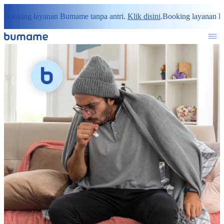
Booking layanan Bumame tanpa antri.
Klik disini
.
Booking layanan B