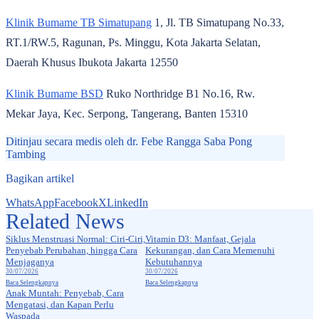
Klinik Bumame TB Simatupang
1, Jl. TB Simatupang No.33,
RT.1/RW.5, Ragunan, Ps. Minggu, Kota Jakarta Selatan,
Daerah Khusus Ibukota Jakarta 12550
Klinik Bumame BSD
Ruko Northridge B1 No.16, Rw.
Mekar Jaya, Kec. Serpong, Tangerang, Banten 15310
Ditinjau secara medis oleh
dr. Febe Rangga Saba Pong
Tambing
Bagikan artikel
WhatsApp
Facebook
X
LinkedIn
Related News
medical check up
medical check up
Siklus Menstruasi Normal: Ciri-Ciri,
Vitamin D3: Manfaat, Gejala
Penyebab Perubahan, hingga Cara
Kekurangan, dan Cara Memenuhi
Menjaganya
Kebutuhannya
30/07/2026
30/07/2026
Baca Selengkapnya
Baca Selengkapnya
medical check up
Anak Muntah: Penyebab, Cara
Mengatasi, dan Kapan Perlu
Waspada