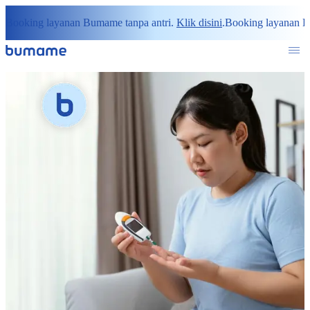
Booking layanan Bumame tanpa antri.
Klik disini
.
Booking layanan B