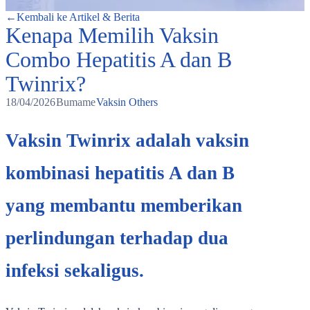
←
Kembali ke Artikel & Berita
Kenapa Memilih Vaksin
Combo Hepatitis A dan B
Twinrix?
18/04/2026
Bumame
Vaksin Others
Vaksin Twinrix adalah vaksin
kombinasi hepatitis A dan B
yang membantu memberikan
perlindungan terhadap dua
infeksi sekaligus.