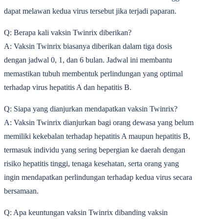
dapat melawan kedua virus tersebut jika terjadi paparan.
Q: Berapa kali vaksin Twinrix diberikan?
A: Vaksin Twinrix biasanya diberikan dalam tiga dosis
dengan jadwal 0, 1, dan 6 bulan. Jadwal ini membantu
memastikan tubuh membentuk perlindungan yang optimal
terhadap virus hepatitis A dan hepatitis B.
Q: Siapa yang dianjurkan mendapatkan vaksin Twinrix?
A: Vaksin Twinrix dianjurkan bagi orang dewasa yang belum
memiliki kekebalan terhadap hepatitis A maupun hepatitis B,
termasuk individu yang sering bepergian ke daerah dengan
risiko hepatitis tinggi, tenaga kesehatan, serta orang yang
ingin mendapatkan perlindungan terhadap kedua virus secara
bersamaan.
Q: Apa keuntungan vaksin Twinrix dibanding vaksin