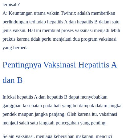
terpisah?
A: Keuntungan utama vaksin Twinrix adalah memberikan
perlindungan terhadap hepatitis A dan hepatitis B dalam satu
jenis vaksin. Hal ini membuat proses vaksinasi menjadi lebih
praktis karena tidak perlu menjalani dua program vaksinasi
yang berbeda.
Pentingnya Vaksinasi Hepatitis A
dan B
Infeksi hepatitis A dan hepatitis B dapat menyebabkan
gangguan kesehatan pada hati yang berdampak dalam jangka
pendek maupun jangka panjang. Oleh karena itu, vaksinasi
menjadi salah satu langkah pencegahan yang penting.
Selain vaksinasi, menjaga kebersihan makanan, mencuci