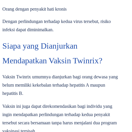
Orang dengan penyakit hati kronis
Dengan perlindungan terhadap kedua virus tersebut, risiko
infeksi dapat diminimalkan.
Siapa yang Dianjurkan
Mendapatkan Vaksin Twinrix?
Vaksin Twinrix umumnya dianjurkan bagi orang dewasa yang
belum memiliki kekebalan terhadap hepatitis A maupun
hepatitis B.
Vaksin ini juga dapat direkomendasikan bagi individu yang
ingin mendapatkan perlindungan terhadap kedua penyakit
tersebut secara bersamaan tanpa harus menjalani dua program
vaksinasi terpisah.