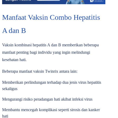
Manfaat Vaksin Combo Hepatitis
A dan B
Vaksin kombinasi hepatitis A dan B memberikan beberapa
manfaat penting bagi individu yang ingin melindungi
kesehatan hati.
Beberapa manfaat vaksin Twinrix antara lain:
Memberikan perlindungan terhadap dua jenis virus hepatitis
sekaligus
Mengurangi risiko peradangan hati akibat infeksi virus
Membantu mencegah komplikasi seperti sirosis dan kanker
hati