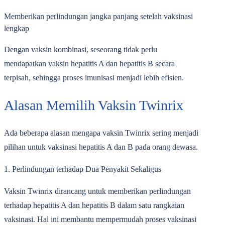
Memberikan perlindungan jangka panjang setelah vaksinasi
lengkap
Dengan vaksin kombinasi, seseorang tidak perlu
mendapatkan vaksin hepatitis A dan hepatitis B secara
terpisah, sehingga proses imunisasi menjadi lebih efisien.
Alasan Memilih Vaksin Twinrix
Ada beberapa alasan mengapa vaksin Twinrix sering menjadi
pilihan untuk vaksinasi hepatitis A dan B pada orang dewasa.
1. Perlindungan terhadap Dua Penyakit Sekaligus
Vaksin Twinrix dirancang untuk memberikan perlindungan
terhadap hepatitis A dan hepatitis B dalam satu rangkaian
vaksinasi. Hal ini membantu mempermudah proses vaksinasi