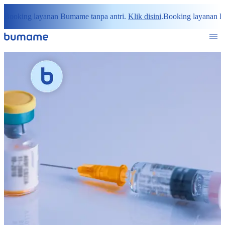
Booking layanan Bumame tanpa antri.
Klik disini
.
Booking layanan B