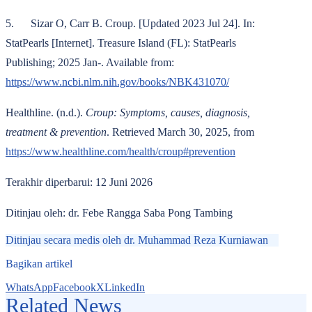
5. Sizar O, Carr B. Croup. [Updated 2023 Jul 24]. In:
StatPearls [Internet]. Treasure Island (FL): StatPearls
Publishing; 2025 Jan-. Available from:
https://www.ncbi.nlm.nih.gov/books/NBK431070/
Healthline. (n.d.).
Croup: Symptoms, causes, diagnosis,
treatment & prevention
. Retrieved March 30, 2025, from
https://www.healthline.com/health/croup#prevention
Terakhir diperbarui: 12 Juni 2026
Ditinjau oleh: dr. Febe Rangga Saba Pong Tambing
Ditinjau secara medis oleh
dr. Muhammad Reza Kurniawan
Bagikan artikel
WhatsApp
Facebook
X
LinkedIn
Related News