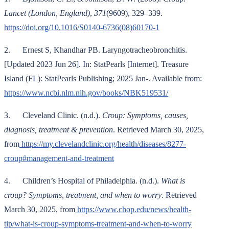
Lancet (London, England)
,
371
(9609), 329–339.
https://doi.org/10.1016/S0140-6736(08)60170-1
2. Ernest S, Khandhar PB. Laryngotracheobronchitis.
[Updated 2023 Jun 26]. In: StatPearls [Internet]. Treasure
Island (FL): StatPearls Publishing; 2025 Jan-. Available from:
https://www.ncbi.nlm.nih.gov/books/NBK519531/
3. Cleveland Clinic. (n.d.).
Croup: Symptoms, causes,
diagnosis, treatment & prevention
. Retrieved March 30, 2025,
from
https://my.clevelandclinic.org/health/diseases/8277-
croup#management-and-treatment
4. Children’s Hospital of Philadelphia. (n.d.).
What is
croup? Symptoms, treatment, and when to worry
. Retrieved
March 30, 2025, from
https://www.chop.edu/news/health-
tip/what-is-croup-symptoms-treatment-and-when-to-worry