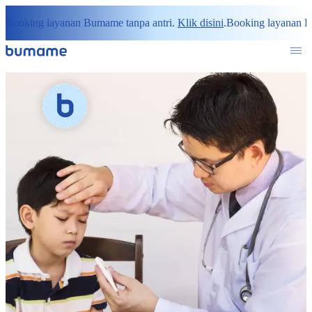
Booking layanan Bumame tanpa antri.
Klik disini
.
Booking layanan B