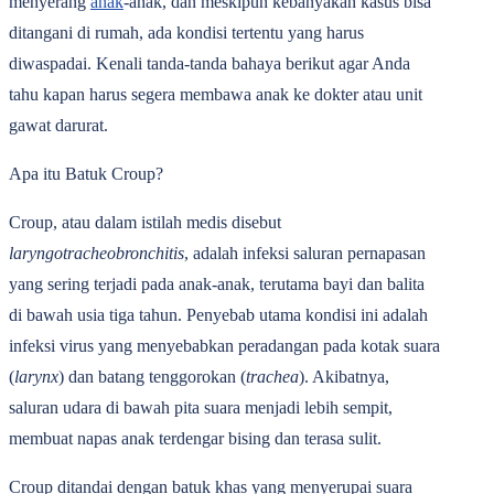
menyerang
anak
-anak, dan meskipun kebanyakan kasus bisa
ditangani di rumah, ada kondisi tertentu yang harus
diwaspadai. Kenali tanda-tanda bahaya berikut agar Anda
tahu kapan harus segera membawa anak ke dokter atau unit
gawat darurat.
Apa itu Batuk Croup?
Croup, atau dalam istilah medis disebut
laryngotracheobronchitis
, adalah infeksi saluran pernapasan
yang sering terjadi pada anak-anak, terutama bayi dan balita
di bawah usia tiga tahun. Penyebab utama kondisi ini adalah
infeksi virus yang menyebabkan peradangan pada kotak suara
(
larynx
) dan batang tenggorokan (
trachea
). Akibatnya,
saluran udara di bawah pita suara menjadi lebih sempit,
membuat napas anak terdengar bising dan terasa sulit.
Croup ditandai dengan batuk khas yang menyerupai suara