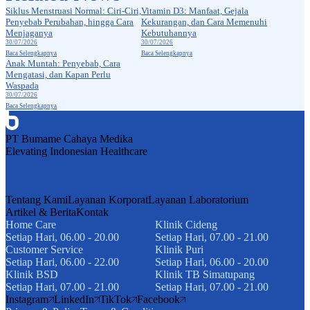
medical check up
medical check up
Siklus Menstruasi Normal: Ciri-Ciri,
Vitamin D3: Manfaat, Gejala
Penyebab Perubahan, hingga Cara
Kekurangan, dan Cara Memenuhi
Menjaganya
Kebutuhannya
30/07/2026
30/07/2026
Baca Selengkapnya
Baca Selengkapnya
medical check up
Anak Muntah: Penyebab, Cara
Mengatasi, dan Kapan Perlu
Waspada
30/07/2026
Baca Selengkapnya
PT Bumame Cahaya Medika
Elevating Indonesian Healthcare
Tentang Kami
Layanan Korporat
Layanan Laboratorium
Artikel & Berita
Kontak
Home Care
Klinik Cideng
Setiap Hari, 06.00 - 20.00
Setiap Hari, 07.00 - 21.00
Customer Service
Klinik Puri
Setiap Hari, 06.00 - 22.00
Setiap Hari, 06.00 - 20.00
Klinik BSD
Klinik TB Simatupang
Setiap Hari, 07.00 - 21.00
Setiap Hari, 07.00 - 21.00
Instagram
LinkedIn
TikTok
Facebook